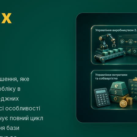
их
шення, яке
бліку в
еджних
сі особливості
чує повний цикл
ня бази