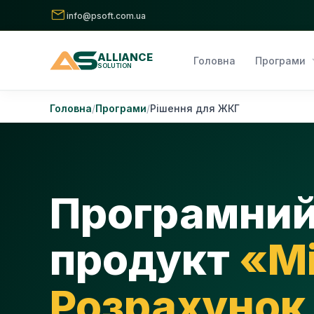
mail
info@psoft.com.ua
ALLIANCE
expa
Головна
Програми
SOLUTION
Skip
Головна
Програми
Рішення для ЖКГ
to
content
Програмни
продукт
«Мі
Розрахунок