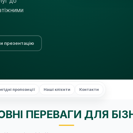
луг до
латіжними
и презентацію
игідні пропозиції
Наші клієнти
Контакти
ОВНІ ПЕРЕВАГИ ДЛЯ БІЗ