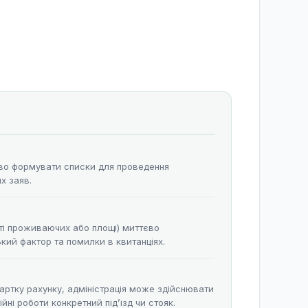
єво формувати списки для проведення
х заяв.
сті проживаючих або площі) миттєво
ий фактор та помилки в квитанціях.
 картку рахунку, адміністрація може здійснювати
ні роботи конкретний під’їзд чи стояк.