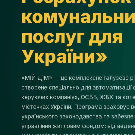
комунальн
послуг для
України»
«МІЙ ДІМ» — це комплексне галузеве рі
створене спеціально для автоматизації о
керуючих компаніях, ОСББ, ЖБК та кот
містечках України. Програма враховує в
українського законодавства та забезпе
управління житловим фондом: від веден