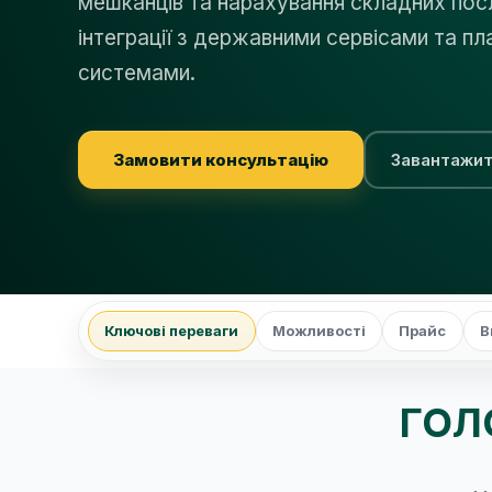
мешканців та нарахування складних пос
інтеграції з державними сервісами та п
системами.
Замовити консультацію
Завантажит
Ключові переваги
Можливості
Прайс
В
ГОЛ