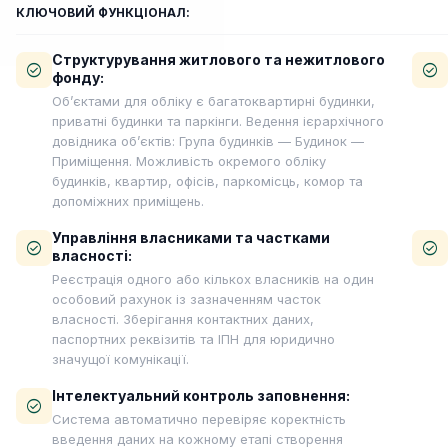
КЛЮЧОВИЙ ФУНКЦІОНАЛ:
Структурування житлового та нежитлового
check_circle
check_circle
фонду:
Об’єктами для обліку є багатоквартирні будинки,
приватні будинки та паркінги. Ведення ієрархічного
довідника об’єктів: Група будинків — Будинок —
Приміщення. Можливість окремого обліку
будинків, квартир, офісів, паркомісць, комор та
допоміжних приміщень.
Управління власниками та частками
check_circle
check_circle
власності:
Реєстрація одного або кількох власників на один
особовий рахунок із зазначенням часток
власності. Зберігання контактних даних,
паспортних реквізитів та ІПН для юридично
значущої комунікації.
Інтелектуальний контроль заповнення:
check_circle
Система автоматично перевіряє коректність
введення даних на кожному етапі створення