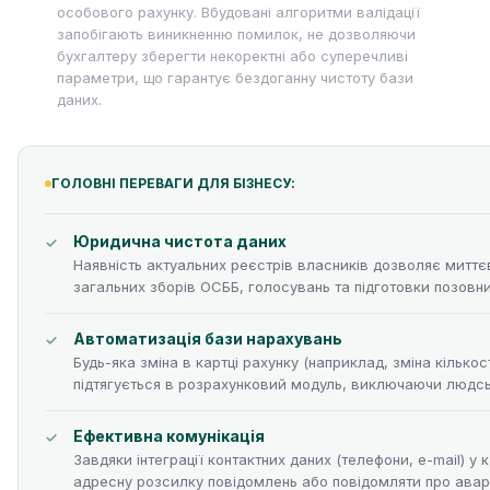
особового рахунку. Вбудовані алгоритми валідації
запобігають виникненню помилок, не дозволяючи
бухгалтеру зберегти некоректні або суперечливі
параметри, що гарантує бездоганну чистоту бази
даних.
ГОЛОВНІ ПЕРЕВАГИ ДЛЯ БІЗНЕСУ:
Юридична чистота даних
Наявність актуальних реєстрів власників дозволяє митт
загальних зборів ОСББ, голосувань та підготовки позовни
Автоматизація бази нарахувань
Будь-яка зміна в картці рахунку (наприклад, зміна кілько
підтягується в розрахунковий модуль, виключаючи людськ
Ефективна комунікація
Завдяки інтеграції контактних даних (телефони, e-mail) у
адресну розсилку повідомлень або повідомляти про аварій