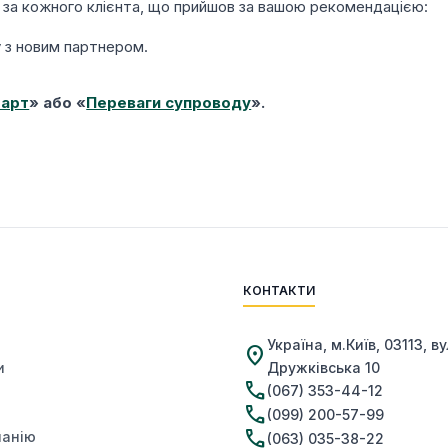
 за кожного клієнта, що прийшов за вашою рекомендацією:
у з новим партнером.
тарт
» або «
Переваги супроводу
».
КОНТАКТИ
Україна, м.Київ, 03113, ву
place
и
Дружківська 10
call
(067) 353-44-12
call
(099) 200-57-99
call
панію
(063) 035-38-22