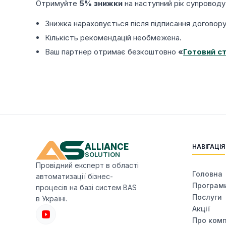
Отримуйте
5% знижки
на наступний рік супроводу
Знижка нараховується після підписання договор
Кількість рекомендацій необмежена.
Ваш партнер отримає безкоштовно
«
Готовий с
ALLIANCE
НАВІГАЦІЯ
SOLUTION
Провідний експерт в області
Головна
автоматизації бізнес-
Програм
процесів на базі систем BAS
Послуги
в Україні.
Акції
Про ком