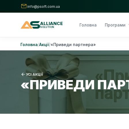
mail
info@psoft.com.ua
ALLIANCE
expa
Головна
Програми
SOLUTION
Skip
Головна
Акції
«Приведи партнера»
to
content
arrow_back
УСІ АКЦІЇ
«ПРИВЕДИ ПАР