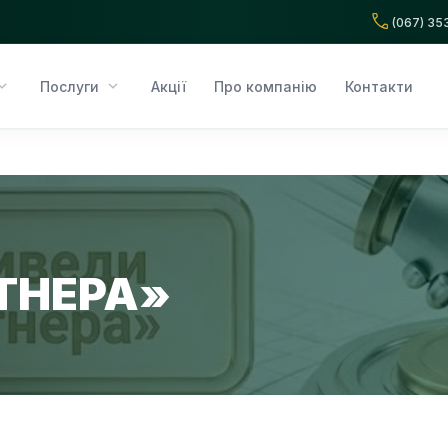
call
(067) 35
nd_more
expand_more
Послуги
Акції
Про компанію
Контакти
ТНЕРА»